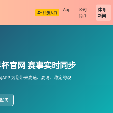
App
公司
体育
注册入口
简介
新闻
界杯官网
赛事实时同步
APP
为您带来高速、高清、稳定的观
端访问