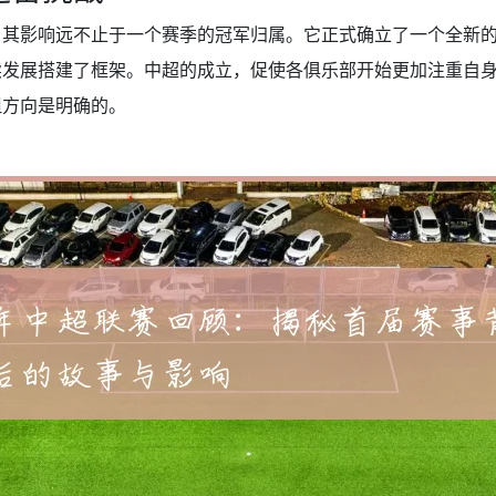
，其影响远不止于一个赛季的冠军归属。它正式确立了一个全新
续发展搭建了框架。中超的成立，促使各俱乐部开始更加注重自
但方向是明确的。