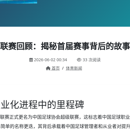
联赛回顾：揭秘首届赛事背后的故事
2026-06-02 00:34
33 次阅读
首页
/
体育新闻
职业化进程中的里程碑
甲A联赛正式更名为中国足球协会超级联赛，这标志着中国足球职
非简单的名称更迭，其背后承载着中国足球管理者和从业者对提