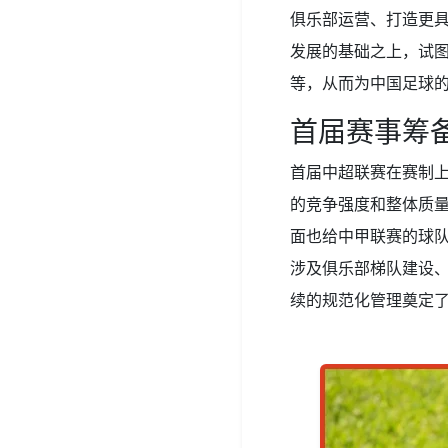
俱乐部运营、打造更
发展的基础之上，试
等，从而为中国足球
首届赛事筹
首届中超联赛在赛制上
的竞争强度和整体质量
面也给中甲联赛的球
涉及俱乐部梯队建设
续的规范化管理奠定