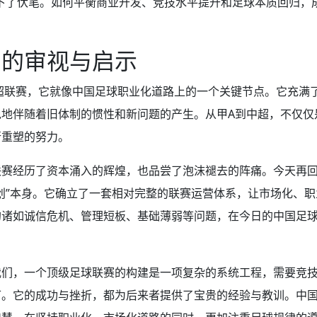
下了伏笔。如何平衡商业开发、竞技水平提升和足球本质回归，
中的审视与启示
中超联赛，它就像中国足球职业化道路上的一个关键节点。它充满
免地伴随着旧体制的惯性和新问题的产生。从甲A到中超，不仅仅
行重塑的努力。
联赛经历了资本涌入的辉煌，也品尝了泡沫褪去的阵痛。今天再
创”本身。它确立了一套相对完整的联赛运营体系，让市场化、
的诸如诚信危机、管理短板、基础薄弱等问题，在今日的中国足
我们，一个顶级足球联赛的构建是一项复杂的系统工程，需要竞
可。它的成功与挫折，都为后来者提供了宝贵的经验与教训。中