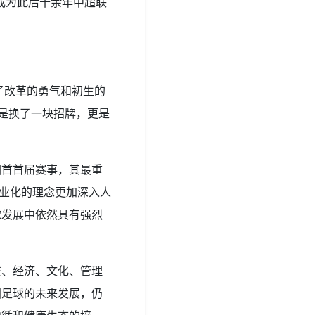
成为此后十余年中超联
了改革的勇气和初生的
是换了一块招牌，更是
回首首届赛事，其最重
职业化的理念更加深入人
球发展中依然具有强烈
技、经济、文化、管理
国足球的未来发展，仍