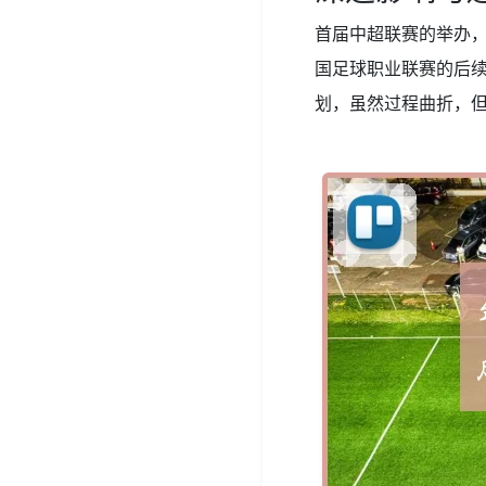
首届中超联赛的举办
国足球职业联赛的后
划，虽然过程曲折，