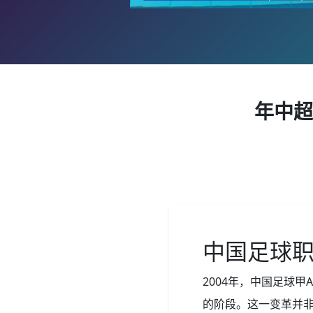
年中超
中国足球
2004年，中国足球
的阶段。这一变革并