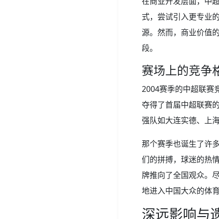
在商业开发层面，中
式，尝试引入更专业
源。然而，商业价值
段。
赛场上的竞争
2004赛季的中超联
夺得了首届中超联赛
强队如大连实德、上
那个赛季也诞生了许
们的拼搏，球迷的热情
牌推向了全国观众。
地进入中国大众的体
深远影响与