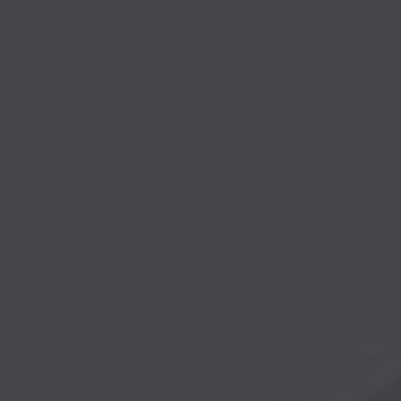
App Store
Google Play