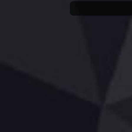
支持欧洲杯赛程展示。
提升老机型兼容性。
【更新快】
【系
每场比赛的进度、比分、数据都
用了