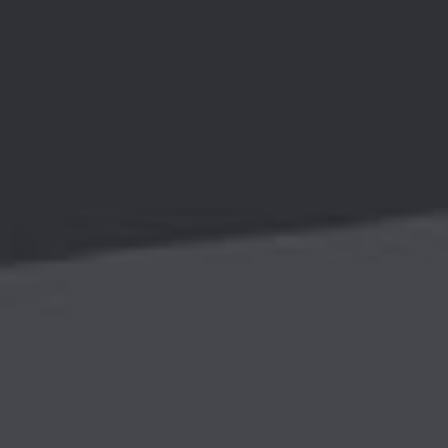
极速响应
杯官网项目，构建实时互动生
者提供个性化信息服务。
群互动
、评论、参与话题