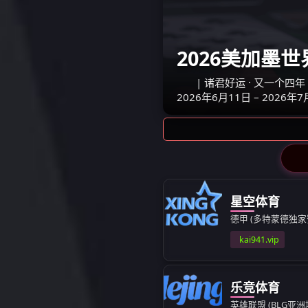
2023年8月29日 · v5.2.7
新增热门话题聚合区。
直播性能进一步增强。
2023年1月15日 · v5.1.0
自动深色模式上线。
个性推荐模型优化。
2021 年
2021年7月28日 · v4.7.2
奥运专属页面上线。