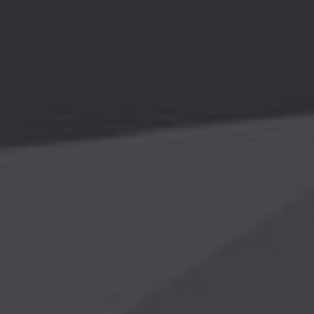
App
公司
体育
注册入口
简介
新闻