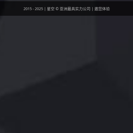
未来我们将继续围绕 世界杯官网 用户的真实需求，不断提升产品体验。
来自各方玩家的评价“弹”了出来
每条评论都对应一份信任，覆盖平台各个维度的真实体验。
统稳】
【客服快】
快两年，几乎没遇到系统崩
小问题问客服都能迅速解决